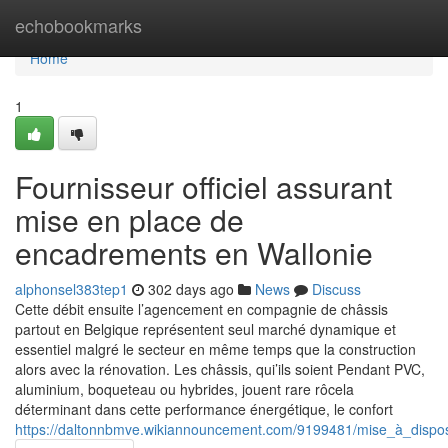
Home
echobookmarks
Home
1
Fournisseur officiel assurant
mise en place de
encadrements en Wallonie
alphonsel383tep1
302 days ago
News
Discuss
Cette débit ensuite l’agencement en compagnie de châssis
partout en Belgique représentent seul marché dynamique et
essentiel malgré le secteur en même temps que la construction
alors avec la rénovation. Les châssis, qui’ils soient Pendant PVC,
aluminium, boqueteau ou hybrides, jouent rare rôcela
déterminant dans cette performance énergétique, le confort
https://daltonnbmve.wikiannouncement.com/9199481/mise_à_dispo