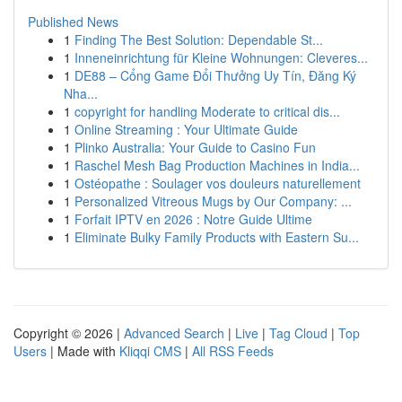
Published News
1
Finding The Best Solution: Dependable St...
1
Inneneinrichtung für Kleine Wohnungen: Cleveres...
1
DE88 – Cổng Game Đổi Thưởng Uy Tín, Đăng Ký
Nha...
1
copyright for handling Moderate to critical dis...
1
Online Streaming : Your Ultimate Guide
1
Plinko Australia: Your Guide to Casino Fun
1
Raschel Mesh Bag Production Machines in India...
1
Ostéopathe : Soulager vos douleurs naturellement
1
Personalized Vitreous Mugs by Our Company: ...
1
Forfait IPTV en 2026 : Notre Guide Ultime
1
Eliminate Bulky Family Products with Eastern Su...
Copyright © 2026 |
Advanced Search
|
Live
|
Tag Cloud
|
Top
Users
| Made with
Kliqqi CMS
|
All RSS Feeds