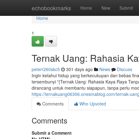
Home
echobookmarks
Home
New
Submit
Home
1
Ternak Uang: Rahasia Ka
peterr260skc5
301 days ago
News
Discuss
Ingin ketahui hidup yang berkecukupan dan bebas fina
tersembunyi "{Ternak Uang: Rahasia Kaya Raya Tanpa 
dirancang untuk membantu siapapun, tanpa perlu mod
https://ternakuang06306.onesmablog.com/ternak-uang
Comments
Who Upvoted
Comments
Submit a Comment