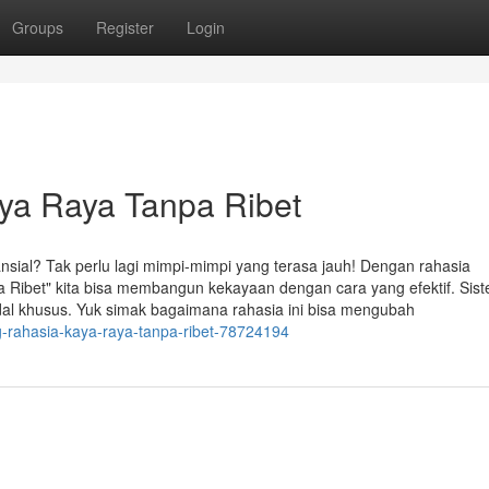
Groups
Register
Login
ya Raya Tanpa Ribet
nsial? Tak perlu lagi mimpi-mimpi yang terasa jauh! Dengan rahasia
Ribet" kita bisa membangun kekayaan dengan cara yang efektif. Sist
al khusus. Yuk simak bagaimana rahasia ini bisa mengubah
-rahasia-kaya-raya-tanpa-ribet-78724194