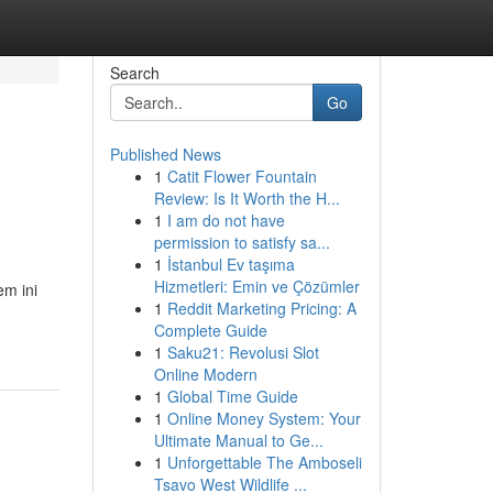
Search
Go
Published News
1
Catit Flower Fountain
Review: Is It Worth the H...
1
I am do not have
permission to satisfy sa...
1
İstanbul Ev taşıma
Hizmetleri: Emin ve Çözümler
em ini
1
Reddit Marketing Pricing: A
Complete Guide
1
Saku21: Revolusi Slot
Online Modern
1
Global Time Guide
1
Online Money System: Your
Ultimate Manual to Ge...
1
Unforgettable The Amboseli
Tsavo West Wildlife ...