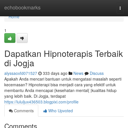
Home
echobookmarks
Togg
navi
Home
1
Dapatkan Hipnoterapis Terbaik
di Jogja
alyssaoxfd071527
333 days ago
News
Discuss
Apakah Anda mencari bantuan untuk mengatasi masalah seperti
kecemasan? Hipnoterapi bisa menjadi cara yang efektif untuk
membantu Anda mencapai {kesehatan mental{ |kualitas hidup
yang lebih baik. Di Jogja, terdapat
https://lululjux436503.blogpixi.com/profile
Comments
Who Upvoted
Comments