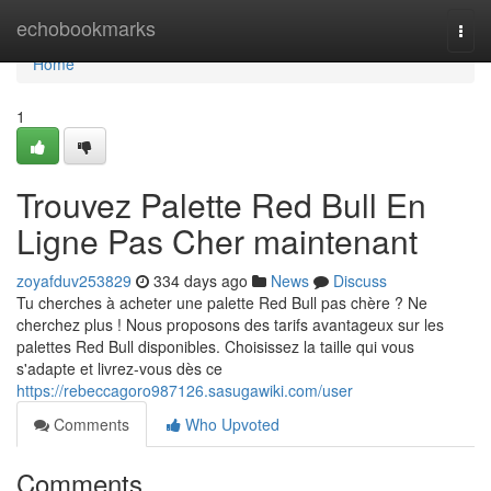
Home
echobookmarks
Togg
navi
Home
1
Trouvez Palette Red Bull En
Ligne Pas Cher maintenant
zoyafduv253829
334 days ago
News
Discuss
Tu cherches à acheter une palette Red Bull pas chère ? Ne
cherchez plus ! Nous proposons des tarifs avantageux sur les
palettes Red Bull disponibles. Choisissez la taille qui vous
s'adapte et livrez-vous dès ce
https://rebeccagoro987126.sasugawiki.com/user
Comments
Who Upvoted
Comments