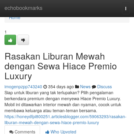
Home
echobookmarks
Togg
navi
Home
1
Rasakan Liburan Mewah
dengan Sewa Hiace Premio
Luxury
imogenpzpp743240
354 days ago
News
Discuss
Siap untuk liburan yang tak terlupakan? Pilih pengalaman
berkendara premium dengan menyewa Hiace Premio Luxury.
Mobil ini ditawarkan interior mewah dan nyaman, cocok untuk
membawa keluarga atau teman-teman bersama.
https://honeydfpi800251.articlesblogger.com/59063293/rasakan-
liburan-mewah-dengan-sewa-hiace-premio-luxury
Comments
Who Upvoted