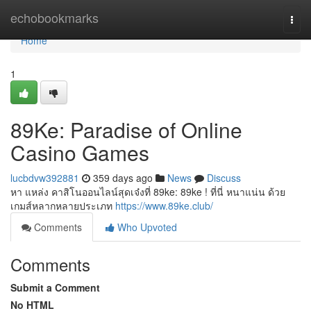
Home
echobookmarks
Togg
navi
Home
1
89Ke: Paradise of Online
Casino Games
lucbdvw392881
359 days ago
News
Discuss
หา แหล่ง คาสิโนออนไลน์สุดเจ๋งที่ 89ke: 89ke ! ที่นี่ หนาแน่น ด้วย
เกมส์หลากหลายประเภท
https://www.89ke.club/
Comments
Who Upvoted
Comments
Submit a Comment
No HTML