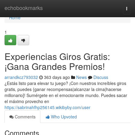
Home
echobookmarks
Togg
navi
Home
1
Experiencias Giros Gratis:
¡Gana Grandes Premios!
arrandkcz793032
363 days ago
News
Discuss
¿Estás listo para elevar tu juego? ¡Con nuestros increíbles giros
gratis, puedes {ganar recompensas|alcanzar la cima|hacerse
millonario]! Sumérgete en el emocionante mundo. Puedes sacar
el máximo provecho en
https://sabrinahfhp256145.wikibyby.com/user
Comments
Who Upvoted
Comments