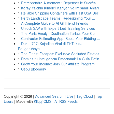
1
Entreprendre Autrement : Repenser le Succès
1
Koray Yalchin Kimdir? Kariyeri ve İhtişamlı Anları
1
Reliable Shipping Containers with Fast USA Deli...
1
Perth Landscape Teams: Redesigning Your ...
1
A Complete Guide to AI Girlfriend Friends
1
Unlock SAP with Expert-Led Training Services
1
The Paris Emalyn Destination Tarlac: Your Col...
1
Contractor Estimating App: Boost Your Bidding ...
1
Dukun707: Kejadian Viral di TikTok dan
Pengaruhnya
1
The Finest Escapes: Exclusive Secluded Estates
1
Domina tu Inteligencia Emocional: La Guía Defin...
1
Grow Your Income: Join Our Affiliate Program
1
Cebu Bloomery
Copyright © 2026 |
Advanced Search
|
Live
|
Tag Cloud
|
Top
Users
| Made with
Kliqqi CMS
|
All RSS Feeds