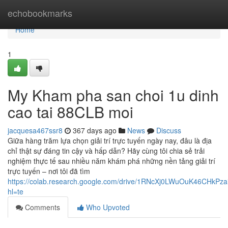
Home
echobookmarks
Home
1
My Kham pha san choi 1u dinh
cao tai 88CLB moi
jacquesa467ssr8
367 days ago
News
Discuss
Giữa hàng trăm lựa chọn giải trí trực tuyến ngày nay, đâu là địa
chỉ thật sự đáng tin cậy và hấp dẫn? Hãy cùng tôi chia sẻ trải
nghiệm thực tế sau nhiều năm khám phá những nền tảng giải trí
trực tuyến – nơi tôi đã tìm
https://colab.research.google.com/drive/1RNcXj0LWuOuK46CHkPz
hl=te
Comments
Who Upvoted