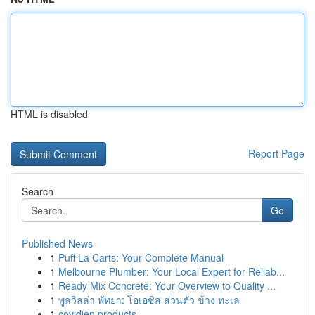
HTML is disabled
Report Page
Search
Go
Published News
1
Puff La Carts: Your Complete Manual
1
Melbourne Plumber: Your Local Expert for Reliab...
1
Ready Mix Concrete: Your Overview to Quality ...
1
พูลวิลล่า พัทยา: โอเอซิส ส่วนตัว ข้าง ทะเล
1
covidien products