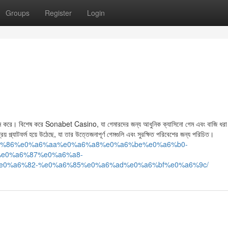
Groups
Register
Login
্রদান করে। বিশেষ করে Sonabet Casino, যা গেমারদের জন্য আধুনিক ক্যাসিনো গেম এবং বাজি ধরা
ল্যাটফর্ম হয়ে উঠেছে, যা তার উত্তেজনাপূর্ণ গেমগুলি এবং সুরক্ষিত পরিবেশের জন্য পরিচিত।
o-%e0%a6%86%e0%a6%aa%e0%a6%a8%e0%a6%be%e0%a6%b0-
e0%a6%87%e0%a6%a8-
e0%a6%82-%e0%a6%85%e0%a6%ad%e0%a6%bf%e0%a6%9c/