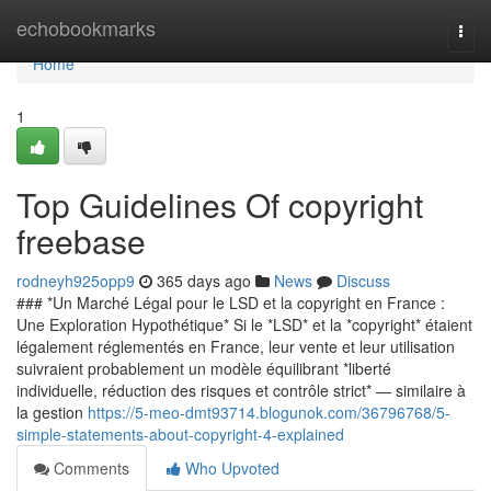
Home
echobookmarks
Togg
navi
Home
1
Top Guidelines Of copyright
freebase
rodneyh925opp9
365 days ago
News
Discuss
### *Un Marché Légal pour le LSD et la copyright en France :
Une Exploration Hypothétique* Si le *LSD* et la *copyright* étaient
légalement réglementés en France, leur vente et leur utilisation
suivraient probablement un modèle équilibrant *liberté
individuelle, réduction des risques et contrôle strict* — similaire à
la gestion
https://5-meo-dmt93714.blogunok.com/36796768/5-
simple-statements-about-copyright-4-explained
Comments
Who Upvoted