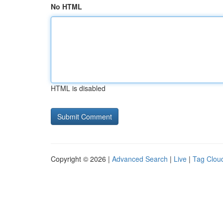
No HTML
HTML is disabled
Copyright © 2026 |
Advanced Search
|
Live
|
Tag Clou