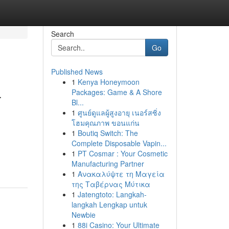
Search
Go
Published News
1
Kenya Honeymoon
–
Packages: Game & A Shore
Bl...
1
ศูนย์ดูแลผู้สูงอายุ เนอร์สซิ่ง
โฮมคุณภาพ ขอนแก่น
1
Boutiq Switch: The
Complete Disposable Vapin...
1
PT Cosmar : Your Cosmetic
Manufacturing Partner
1
Ανακαλύψτε τη Μαγεία
της Ταβέρνας Μύτικα
1
Jatengtoto: Langkah-
langkah Lengkap untuk
Newbie
1
88i Casino: Your Ultimate