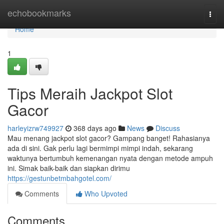
Home
echobookmarks
Togg
navi
Home
1
Tips Meraih Jackpot Slot
Gacor
harleyizrw749927
368 days ago
News
Discuss
Mau menang jackpot slot gacor? Gampang banget! Rahasianya
ada di sini. Gak perlu lagi bermimpi mimpi indah, sekarang
waktunya bertumbuh kemenangan nyata dengan metode ampuh
ini. Simak baik-baik dan siapkan dirimu
https://gestunbetmbahgotel.com/
Comments
Who Upvoted
Comments