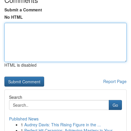
Submit a Comment
No HTML
HTML is disabled
Report Page
Search
Go
Published News
1
Audrey Davis: This Rising Figure in the ...
1
Perfect Hit Ceramics: Achieving Mastery in Your...