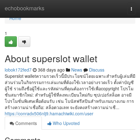
Home
echobookmarks
Togg
navi
Home
1
About superslot wallet
lobok172fed7
368 days ago
News
Discuss
Superslot walletความรวดเร็วนี้มีประโยชน์โดยเฉพาะสำหรับผู้เล่นที่มี
ส่วนร่วมในกิจกรรมการเล่นเกมที่ต้องใช้เวลาอย่างรวดเร็ว ตั้งค่าบัญชี
ผู้ใช้ รวมถึงชื่อผู้ใช้และรหัสผ่านที่คุณต้องการใช้เพื่อcopyright โปรโม
ชั่นสมาชิกใหม่: สำหรับผู้ใช้ที่ลงทะเบียนใหม่กับ ซุปเปอร์สล็อต อาจมี
โปรโมชั่นพิเศษเพื่อต้อนรับ เช่น โบนัสฟรีสปินสำหรับเกมบางเกม การ
สร้างความน่าเชื่อถือ: สล็อตวอเลท จะยังคงสร้างความน่าเชื...
https://conradx506nlj9.hamachiwiki.com/user
Comments
Who Upvoted
Comments