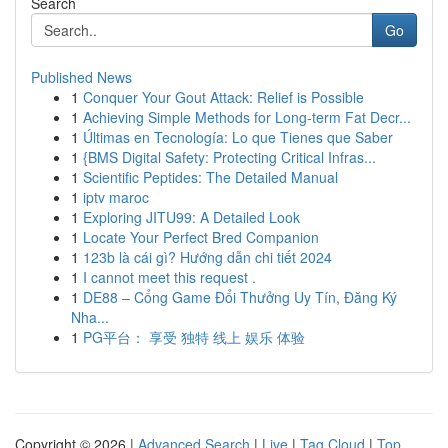
Search
Go
Published News
1
Conquer Your Gout Attack: Relief is Possible
1
Achieving Simple Methods for Long-term Fat Decr...
1
Últimas en Tecnología: Lo que Tienes que Saber
1
{BMS Digital Safety: Protecting Critical Infras...
1
Scientific Peptides: The Detailed Manual
1
iptv maroc
1
Exploring JITU99: A Detailed Look
1
Locate Your Perfect Bred Companion
1
123b là cái gì? Hướng dẫn chi tiết 2024
1
I cannot meet this request .
1
DE88 – Cổng Game Đổi Thưởng Uy Tín, Đăng Ký
Nha...
1
PG平台： 享受 独特 线上 娱乐 体验
Copyright © 2026 |
Advanced Search
|
Live
|
Tag Cloud
|
Top