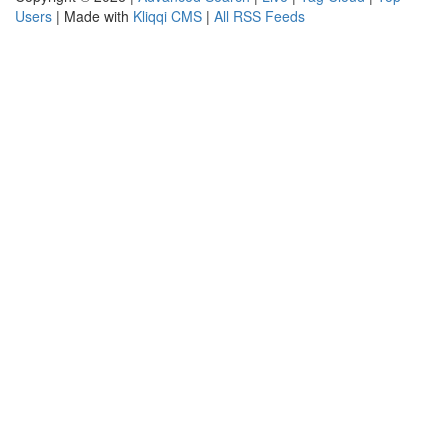
Users
| Made with
Kliqqi CMS
|
All RSS Feeds