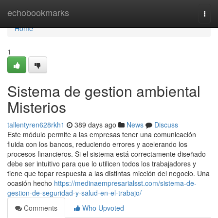
Home
echobookmarks
Togg
navi
Home
1
Sistema de gestion ambiental
Misterios
tallentyren628rkh1
389 days ago
News
Discuss
Este módulo permite a las empresas tener una comunicación
fluida con los bancos, reduciendo errores y acelerando los
procesos financieros. Si el sistema está correctamente diseñado
debe ser intuitivo para que lo utilicen todos los trabajadores y
tiene que topar respuesta a las distintas micción del negocio. Una
ocasión hecho
https://medinaempresarialsst.com/sistema-de-
gestion-de-seguridad-y-salud-en-el-trabajo/
Comments
Who Upvoted