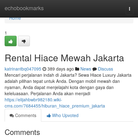
Home
echobookmarks
Togg
navi
Home
1
Rental Hiace Mewah Jakarta
katrinantbq047095
389 days ago
News
Discuss
Mencari perjalanan indah di Jakarta? Sewa Hiace Luxury Jakarta
adalah pilihan tepat untuk Anda. Dengan mobil mewah dan
nyaman, Anda dapat menjelajahi kota dengan gaya dan
keleluasaan. Perjalanan Anda akan menjadi
https://elijahbwbr982180.wiki-
cms.com/7684455/hiburan_hiace_premium_jakarta
Comments
Who Upvoted
Comments