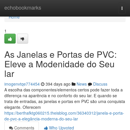
Home
echobookmarks
Togg
navi
Home
1
As Janelas e Portas de PVC:
Eleve a Modenidade do Seu
lar
imogenvtqe774454
394 days ago
News
Discuss
A escolha das componentes/elementos certos pode fazer toda a
diferença na aparência e no conforto do seu lar. E quando se
trata de entradas, as janelas e portas em PVC são uma conquista
elegante. Oferecem
https://berthafktg060215.theisblog.com/36340312/janela-e-porta-
de-pvc-a-elegância-moderna-do-seu-lar
Comments
Who Upvoted