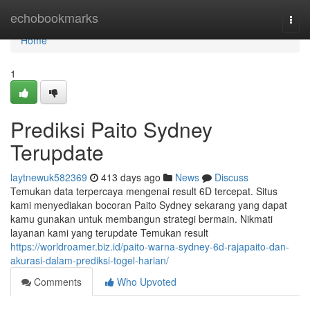
Home
echobookmarks
Togg
navi
Home
1
Prediksi Paito Sydney
Terupdate
laytnewuk582369
413 days ago
News
Discuss
Temukan data terpercaya mengenai result 6D tercepat. Situs
kami menyediakan bocoran Paito Sydney sekarang yang dapat
kamu gunakan untuk membangun strategi bermain. Nikmati
layanan kami yang terupdate Temukan result
https://worldroamer.biz.id/paito-warna-sydney-6d-rajapaito-dan-
akurasi-dalam-prediksi-togel-harian/
Comments
Who Upvoted