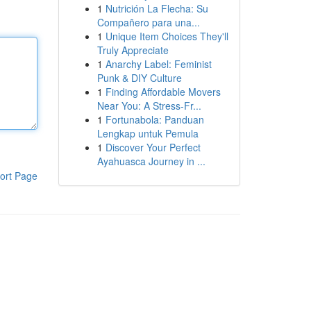
1
Nutrición La Flecha: Su
Compañero para una...
1
Unique Item Choices They'll
Truly Appreciate
1
Anarchy Label: Feminist
Punk & DIY Culture
1
Finding Affordable Movers
Near You: A Stress-Fr...
1
Fortunabola: Panduan
Lengkap untuk Pemula
1
Discover Your Perfect
Ayahuasca Journey in ...
ort Page