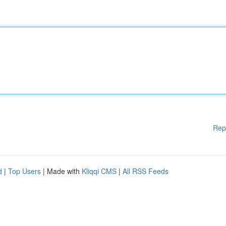
Rep
d
|
Top Users
| Made with
Kliqqi CMS
|
All RSS Feeds