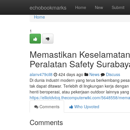
Home
echobookmarks
Home
New
Submit
Home
1
Memastikan Keselamatan
Peralatan Safety Surabay
alanv479cil8
424 days ago
News
Discuss
Di dunia industri modern yang terus berkembang pesat
tak dapat ditawar. Terlebih di lingkungan kerja dengan
henti beroperasi, atau pekerjaan outdoor lainnya yang 
https://elliotdvlcq.thecomputerwiki.com/5648558/me
Comments
Who Upvoted
Comments