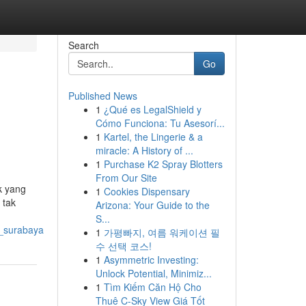
Search
Go
Published News
1
¿Qué es LegalShield y
Cómo Funciona: Tu Asesorí...
1
Kartel, the Lingerie & a
miracle: A History of ...
1
Purchase K2 Spray Blotters
From Our Site
k yang
1
Cookies Dispensary
 tak
Arizona: Your Guide to the
S...
y_surabaya
1
가평빠지, 여름 워케이션 필
수 선택 코스!
1
Asymmetric Investing:
Unlock Potential, Minimiz...
1
Tìm Kiếm Căn Hộ Cho
Thuê C-Sky View Giá Tốt