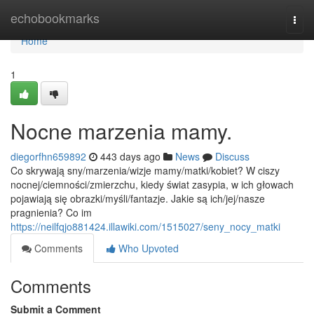
Home
echobookmarks
Togg
navi
Home
1
Nocne marzenia mamy.
diegorfhn659892
443 days ago
News
Discuss
Co skrywają sny/marzenia/wizje mamy/matki/kobiet? W ciszy
nocnej/ciemności/zmierzchu, kiedy świat zasypia, w ich głowach
pojawiają się obrazki/myśli/fantazje. Jakie są ich/jej/nasze
pragnienia? Co im
https://neilfqjo881424.illawiki.com/1515027/seny_nocy_matki
Comments
Who Upvoted
Comments
Submit a Comment