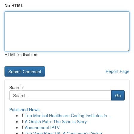
No HTML
HTML is disabled
Report Page
Search
Go
Published News
1
Top Medical Healthcare Coding Institutes in ...
1
A Orcish Path: The Scout's Story
1
Abonnement IPTV
1
Top Vape Pens UK: A Consumer's Guide