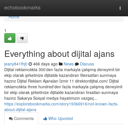
Home
echobookmarks
Togg
navi
Home
1
Everything about dijital ajans
jeany841fhj0
466 days ago
News
Discuss
Dijital reklamcılıkta 300’den fazla markayla çalışmış deneyimli bir
ekip olarak şirketinize dijitalde kazandıran fileırsatları sunmaya
hazırız Dijital Reklam Ajansları İzmir 11 direktordijital.com/ Dijital
reklamcılıkta three hundred’den fazla markayla çalışmış deneyimli
bir ekip olarak şirketinize dijitalde kazandıran fırsatları sunmaya
hazırız Sakarya Sosyal medya hayatımızın vazgeç...
https://explorebookmarks.com/story19366916/not-known-facts-
about-dijital-ajans
Comments
Who Upvoted