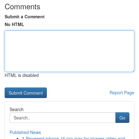
Comments
Submit a Comment
No HTML
HTML is disabled
Report Page
Search
Go
Published News
1
Renewed iphone 16 pro max for images video and