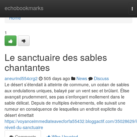
Home
echobookmarks
To
na
Home
1
Le sanctuaire des sables
chantantes
aneurind554crg2
505 days ago
News
Discuss
Le désert s’étendait à atteinte de commune, un océan de sables
aux ondulations uniques, balayé par un vent sec et brûlant. Élise
avançait prudemment, ses pas s’enfonçant mollement dans le
sable délicat. Depuis de multiples évènements, elle suivait une
rumeur en conséquence de lesquelles un endroit explicite du
désert émettait
https://voyanceimmediateavecforfa55432.bloggactif.com/35028629/l
réveil-du-sanctuaire
Comments
Who Upvoted