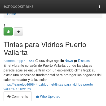
Home
echobookmarks
Togg
navi
Home
1
Tintas para Vidrios Puerto
Vallarta
haseebumpp711551
606 days ago
News
Discuss
En el vibrante corazón de Puerto Vallarta, donde las playas
paradisíacas se encuentran con un espléndido clima tropical,
existe una necesidad fundamental para proteger los negocios del
calor abrasador y la luz solar
https://jeanejvo469844.uzblog.net/tintas-para-vidrios-puerto-
vallarta-45189170
Comments
Who Upvoted