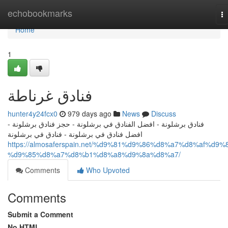
Home
echobookmarks
T
na
Home
1
فنادق غرناطة
hunter4y24fcx0
979 days ago
News
Discuss
فنادق برشلونة - افضل الفنادق في برشلونة - حجز فنادق برشلونة -
افضل فنادق في برشلونة - فنادق في برشلونة
https://almosaferspain.net/%d9%81%d9%86%d8%a7%d8%af%d9%
%d9%85%d8%a7%d8%b1%d8%a8%d9%8a%d8%a7/
Comments
Who Upvoted
Comments
Submit a Comment
No HTML