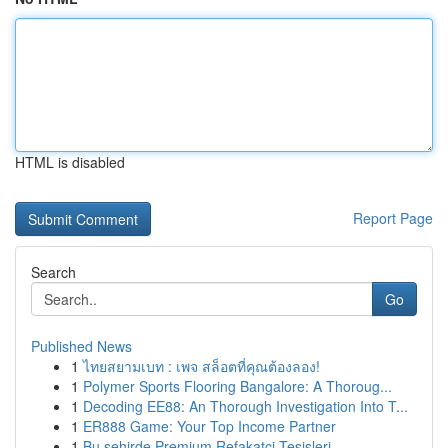
HTML is disabled
Report Page
Search
Go
Published News
1
ไทยสยามเบท : เพจ สล็อตที่คุณต้องลอง!
1
Polymer Sports Flooring Bangalore: A Thoroug...
1
Decoding EE88: An Thorough Investigation Into T...
1
ER888 Game: Your Top Income Partner
1
Bu şehirde Premium Refakatçi Tesisleri