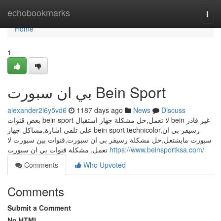
Home
echobookmarks
Togg
navi
Home
1
بي ان سبورت Bein Sport
alexander2l6y5vd6
1187 days ago
News
Discuss
بعض قنوات bein sport لا تعمل,حل مشكلة جهاز استقبال bein غير قادر
على تلقي اشارة,مشاكل جهاز bein sport technicolor,رسيفر بي ان
سبورت مايشتغل,ﺣﻞ ﻣﺸﻜﻠﺔ ﺭﺳﻴﻔﺮ ﺑﻲ ﺍﻥ ﺳﺒﻮﺭﺕ,قنوات بين سبورت لا
تعمل, مشكلة قنوات بي ان سبورت
https://www.beinsportksa.com/
Comments
Who Upvoted
Comments
Submit a Comment
No HTML