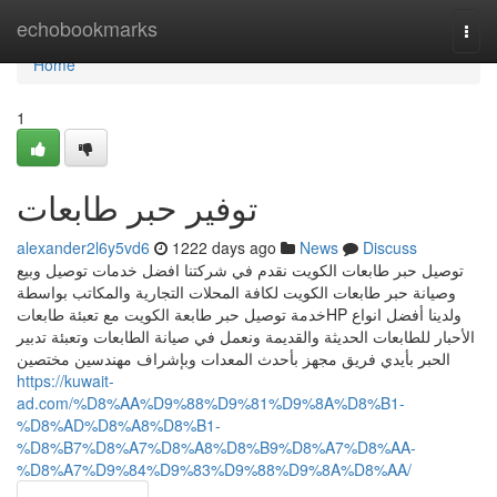
Home
echobookmarks
Togg
navi
Home
1
توفير حبر طابعات
alexander2l6y5vd6
1222 days ago
News
Discuss
توصيل حبر طابعات الكويت نقدم في شركتنا افضل خدمات توصيل وبيع
وصيانة حبر طابعات الكويت لكافة المحلات التجارية والمكاتب بواسطة
خدمة توصيل حبر طابعة الكويت مع تعبئة طابعاتHP ولدينا أفضل انواع
الأحبار للطابعات الحديثة والقديمة ونعمل في صيانة الطابعات وتعبئة تدبير
الحبر بأيدي فريق مجهز بأحدث المعدات وبإشراف مهندسين مختصين
https://kuwait-
ad.com/%D8%AA%D9%88%D9%81%D9%8A%D8%B1-
%D8%AD%D8%A8%D8%B1-
%D8%B7%D8%A7%D8%A8%D8%B9%D8%A7%D8%AA-
%D8%A7%D9%84%D9%83%D9%88%D9%8A%D8%AA/